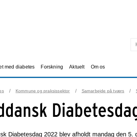
Skip til primært indhold
et med diabetes
Forskning
Aktuelt
Om os
es
Kommune og praksissektor
Samarbejde på tværs
ddansk Diabetesda
sk Diabetesdag 2022 blev afholdt mandag den 5. 