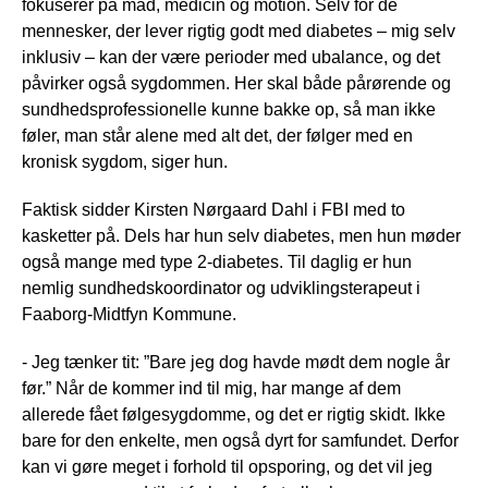
fokuserer på mad, medicin og motion. Selv for de
mennesker, der lever rigtig godt med diabetes – mig selv
inklusiv – kan der være perioder med ubalance, og det
påvirker også sygdommen. Her skal både pårørende og
sundhedsprofessionelle kunne bakke op, så man ikke
føler, man står alene med alt det, der følger med en
kronisk sygdom, siger hun.
Faktisk sidder Kirsten Nørgaard Dahl i FBI med to
kasketter på. Dels har hun selv diabetes, men hun møder
også mange med type 2-diabetes. Til daglig er hun
nemlig sundhedskoordinator og udviklingsterapeut i
Faaborg-Midtfyn Kommune.
- Jeg tænker tit: ”Bare jeg dog havde mødt dem nogle år
før.” Når de kommer ind til mig, har mange af dem
allerede fået følgesygdomme, og det er rigtig skidt. Ikke
bare for den enkelte, men også dyrt for samfundet. Derfor
kan vi gøre meget i forhold til opsporing, og det vil jeg