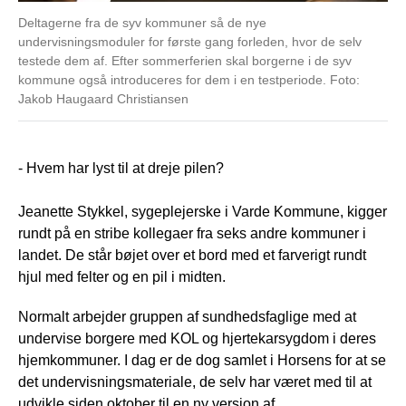
Deltagerne fra de syv kommuner så de nye
Arb
undervisningsmoduler for første gang forleden, hvor de selv
hal
testede dem af. Efter sommerferien skal borgerne i de syv
deb
kommune også introduceres for dem i en testperiode. Foto:
Ha
Jakob Haugaard Christiansen
- Hvem har lyst til at dreje pilen?
Jeanette Stykkel, sygeplejerske i Varde Kommune, kigger
rundt på en stribe kollegaer fra seks andre kommuner i
landet. De står bøjet over et bord med et farverigt rundt
hjul med felter og en pil i midten.
Normalt arbejder gruppen af sundhedsfaglige med at
undervise borgere med KOL og hjertekarsygdom i deres
hjemkommuner. I dag er de dog samlet i Horsens for at se
det undervisningsmateriale, de selv har været med til at
udvikle siden oktober til en ny version af