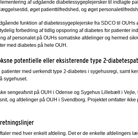
plementering af udgående diabetessygeplejersker til indlagte pati
læggelsestid, øget patienttilfredshed, og øget personaletilfreds
dgående funktion af diabetessygeplejerske fra SDCO til OUHs ø
ydelig forbedring af tidlig opsporing af diabetes for patienter 
ing af personalet på OUHs somatiske afdelinger og hermed sikr
nter med diabetes på hele OUH.
voksne potentielle eller eksisterende type 2-diabetespa
e patienter med uerkendt type 2-diabetes i sygehusregi, samt ke
 på sygehuset.
iske sengeafsnit på OUH i Odense og Sygehus Lillebælt i Vejle, 
nit, og afdelinger på OUH i Svendborg. Projektet omfatter ikke 
retningslinjer
 aftaler med hver enkelt afdeling. Det er de enkelte afdelingers l