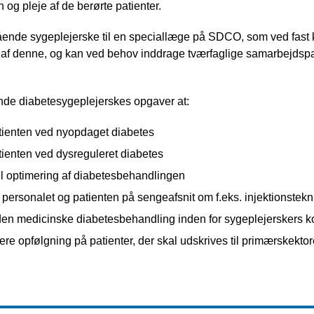
 og pleje af de berørte patienter.
gående sygeplejerske til en speciallæge på SDCO, som ved fast k
af denne, og kan ved behov inddrage tværfaglige samarbejdspar
nde diabetesygeplejerskes opgaver at:
tienten ved nyopdaget diabetes
tienten ved dysreguleret diabetes
l optimering af diabetesbehandlingen
 personalet og patienten på sengeafsnit om f.eks. injektionstek
den medicinske diabetesbehandling inden for sygeplejerskers
dere opfølgning på patienter, der skal udskrives til primærskekto