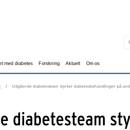
Skip til primært indhold
et med diabetes
Forskning
Aktuelt
Om os
r
Udgående diabetesteam styrker diabetesbehandlingen på and
e diabetesteam sty