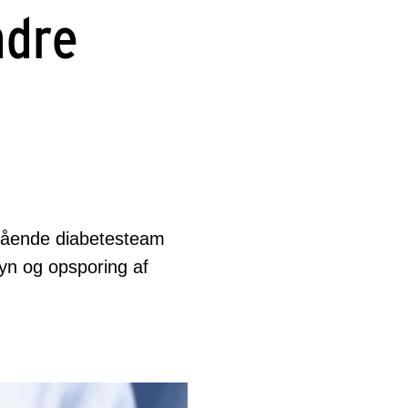
ndre
gående diabetesteam
syn og opsporing af