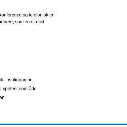
onference og telefonisk er i
tnere, som en diætist,
nik, insulinpumpe
 kompetenceområde
ren