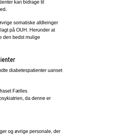
enter kan bidrage til
hed.
vrige somatiske afdleinger
indlagt på OUH. Herunder at
e den bedst mulige
tienter
ndte diabetespatienter uanset
fraset Fælles
psykiatrien, da denne er
æger og øvrige personale, der