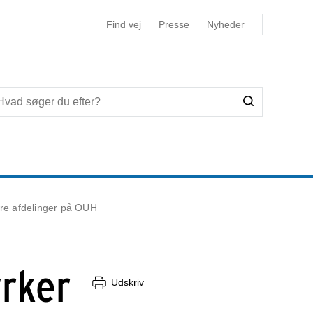
Find vej
Presse
Nyheder
re afdelinger på OUH
rker
Udskriv