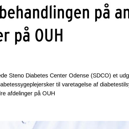
behandlingen på a
er på OUH
rtede Steno Diabetes Center Odense (SDCO) et ud
abetessygeplejersker til varetagelse af diabetestil
dre afdelinger på OUH