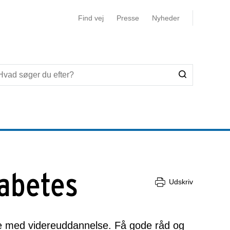
Find vej
Presse
Nyheder
iabetes
Udskriv
lse med videreuddannelse. Få gode råd og