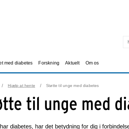
Skip til primært indhold
et med diabetes
Forskning
Aktuelt
Om os
Hjælp at hente
Støtte til unge med diabetes
øtte til unge med d
har diabetes, har det betydning for dig i forbinde