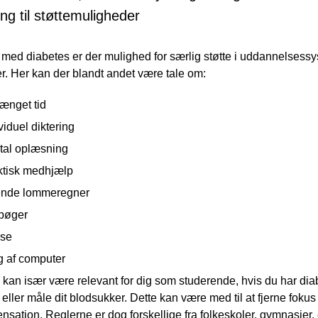
ing til støttemuligheder
ed diabetes er der mulighed for særlig støtte i uddannelsessy
. Her kan der blandt andet være tale om:
ænget tid
viduel diktering
ital oplæsning
ktisk medhjælp
ende lommeregner
bøger
se
g af computer
d kan især være relevant for dig som studerende, hvis du har dia
ller måle dit blodsukker. Dette kan være med til at fjerne fokus
nsation. Reglerne er dog forskellige fra folkeskoler, gymnasier