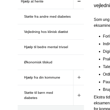
Hjælp at hente
vejledn
Støtte fra andre med diabetes
Som ung m
eksaminer
Vejledning hos klinisk diætist
Forl
Indi
Hjælp til bedre mental trivsel
Dig
Pra
Økonomisk tilskud
Tal
Ord
Hjælp fra din kommune
Pau
Bru
Støtte til børn med
Ekstra ti
diabetes
eksamen e
for kompe