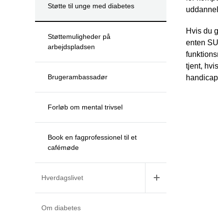
Støtte til unge med diabetes
uddannels
Hvis du 
Støttemuligheder på
enten SU-
arbejdspladsen
funktions
tjent, hv
Brugerambassadør
handicap
Forløb om mental trivsel
Book en fagprofessionel til et
cafémøde
Hverdagslivet
Om diabetes