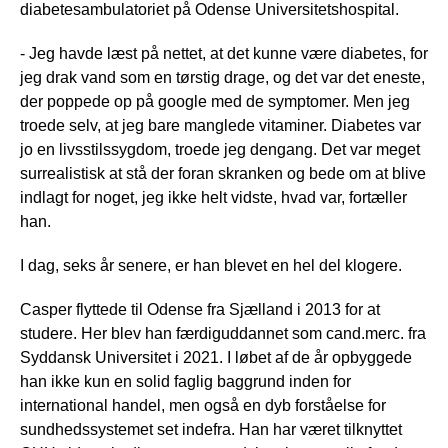
diabetesambulatoriet på Odense Universitetshospital.
- Jeg havde læst på nettet, at det kunne være diabetes, for
jeg drak vand som en tørstig drage, og det var det eneste,
der poppede op på google med de symptomer. Men jeg
troede selv, at jeg bare manglede vitaminer. Diabetes var
jo en livsstilssygdom, troede jeg dengang. Det var meget
surrealistisk at stå der foran skranken og bede om at blive
indlagt for noget, jeg ikke helt vidste, hvad var, fortæller
han.
I dag, seks år senere, er han blevet en hel del klogere.
Casper flyttede til Odense fra Sjælland i 2013 for at
studere. Her blev han færdiguddannet som cand.merc. fra
Syddansk Universitet i 2021. I løbet af de år opbyggede
han ikke kun en solid faglig baggrund inden for
international handel, men også en dyb forståelse for
sundhedssystemet set indefra. Han har været tilknyttet