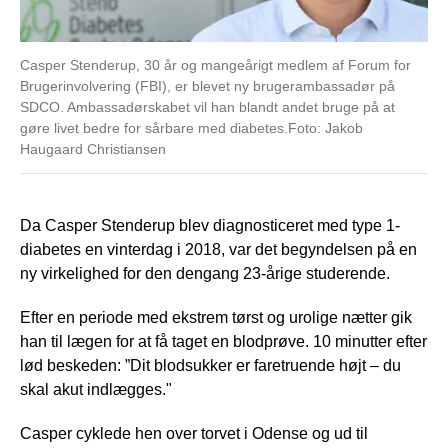
Casper Stenderup, 30 år og mangeårigt medlem af Forum for
Brugerinvolvering (FBI), er blevet ny brugerambassadør på
SDCO. Ambassadørskabet vil han blandt andet bruge på at
gøre livet bedre for sårbare med diabetes.Foto: Jakob
Haugaard Christiansen
Da Casper Stenderup blev diagnosticeret med type 1-
diabetes en vinterdag i 2018, var det begyndelsen på en
ny virkelighed for den dengang 23-årige studerende.
Efter en periode med ekstrem tørst og urolige nætter gik
han til lægen for at få taget en blodprøve. 10 minutter efter
lød beskeden: ”Dit blodsukker er faretruende højt – du
skal akut indlægges."
Casper cyklede hen over torvet i Odense og ud til