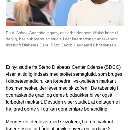
Ph.d. Ashok Ganeshalingam, der arbejder som klinisk læge til
As
daglig, har publiceret sit studie i det internationalt anerkendte
her
tidsskrift Diabetes Care. Foto: Jakob Haugaard Christiansen
ski
Et nyt studie fra Steno Diabetes Center Odense (SDCO)
viser, at tidlig indsats med stoffet semaglutid, som bruges
i diabetesmedicin, kan forbedre livskvaliteten markant
hos mennesker, der lever med skizofreni. De taber sig i
overraskende grad, og deres blodsukker bliver også
forbedret markant. Desuden viser studiet, at deltagerne i
høj grad gerne vil og kan gennemføre behandling.
Mennesker, der lever med skizofreni, har en markant
højere risiko for både at udvikle overvægt og type 2-