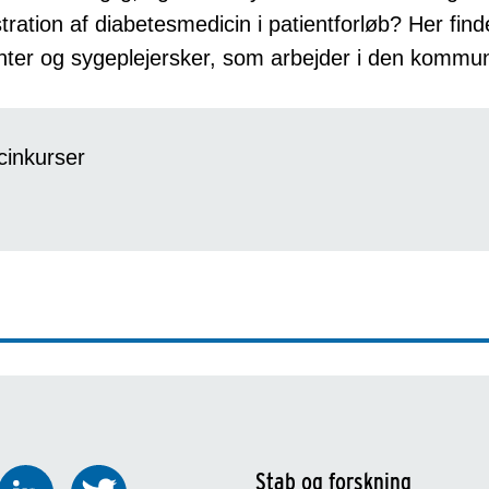
tration af diabetesmedicin i patientforløb? Her fin
nter og sygeplejersker, som arbejder i den kommun
cinkurser
Stab og forskning