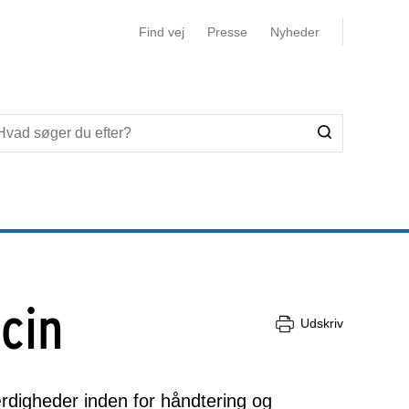
Find vej
Presse
Nyheder
cin
Udskriv
ærdigheder inden for håndtering og