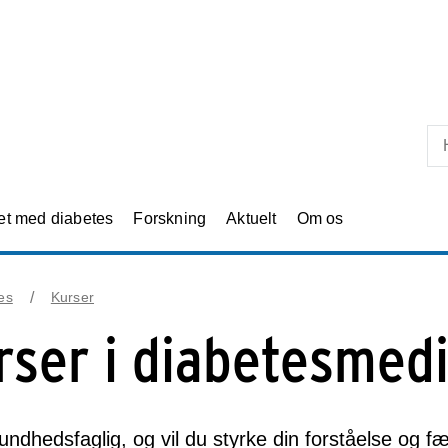
Skip til primært indhold
et med diabetes
Forskning
Aktuelt
Om os
es
Kurser
rser i diabetesmedi
undhedsfaglig, og vil du styrke din forståelse og f